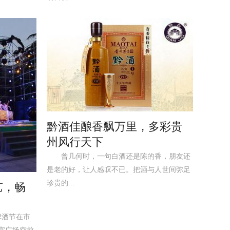
黔酒佳酿香飘万里，多彩贵
州风行天下
曾几何时，一句白酒还是陈的香，朋友还
是老的好，让人感叹不已。把酒与人世间弥足
珍贵的...
艺，畅
啤酒节在市