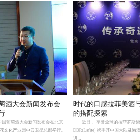
萄酒大会新闻发布会
时代的口感拉菲美酒
行
的搭配探索
，中国葡萄酒大会新闻发布会在北京
近日， 享誉全球的拉菲罗斯柴
9百花文化产业园中云卫星总部举行。
DBR(Lafite) 携手其中国大陆及
进...