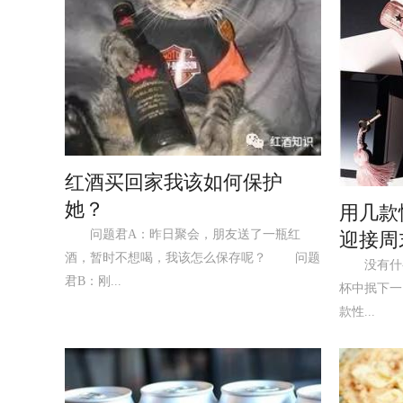
红酒买回家我该如何保护
她？
用几款
问题君A：昨日聚会，朋友送了一瓶红
迎接周
酒，暂时不想喝，我该怎么保存呢？ 问题
没有什么
君B：刚...
杯中抿下一
款性...