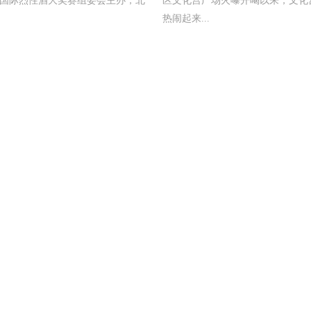
国际烈性酒大奖赛组委会主办，北
区文化宫广场火曝开喝以来，文化
热闹起来...