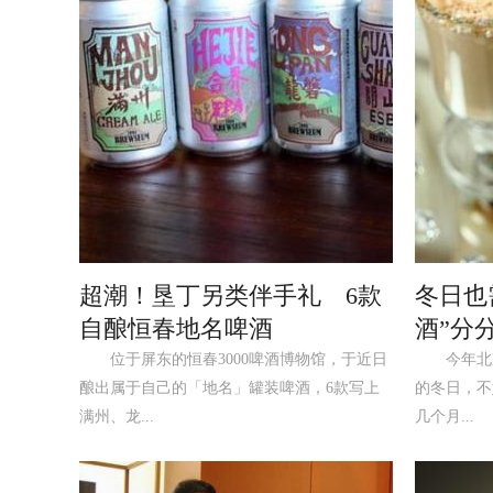
超潮！垦丁另类伴手礼 6款
冬日也
自酿恒春地名啤酒
酒”分
位于屏东的恒春3000啤酒博物馆，于近日
今年北京
酿出属于自己的「地名」罐装啤酒，6款写上
的冬日，不
满州、龙...
几个月...