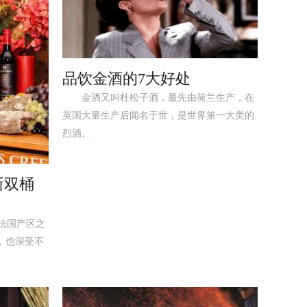
品饮金酒的7大好处
金酒又叫杜松子酒，最先由荷兰生产，在
英国大量生产后闻名于世，是世界第一大类的
烈酒。...
斯双桶
法国产区之
」，也深受不