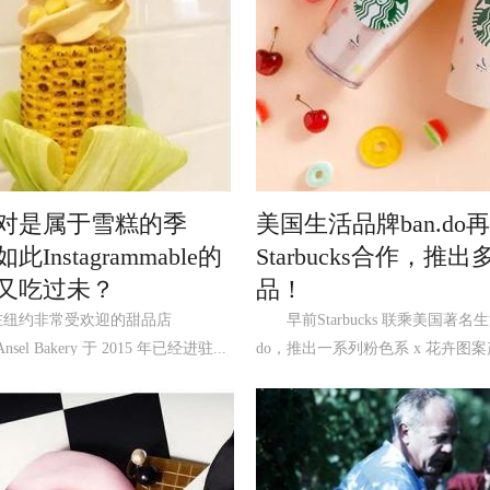
对是属于雪糕的季
美国生活品牌ban.do
Instagrammable的
Starbucks合作，推
又吃过未？
品！
非常受欢迎的甜品店
早前Starbucks 联乘美国著名生
 Ansel Bakery 于 2015 年已经进驻...
do，推出一系列粉色系 x 花卉图案产