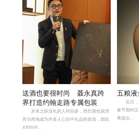
送酒也要很时尚 聂永真跨
五粮液
界打造约翰走路专属包装
近日，宏
春节期间五
岁末之际送礼的人特别多，而烈酒也就理
果超出...
所当然地成为许多人心目中礼品的首选，因此
JOHNNI...