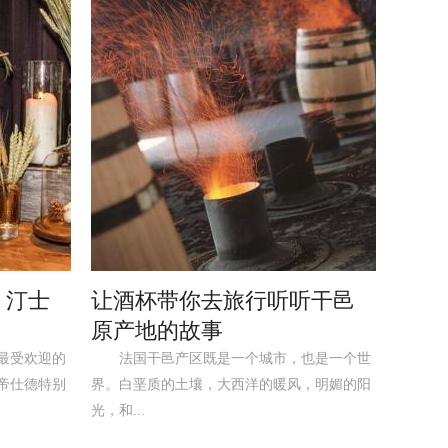
 汀士
让酒杯带你去旅行听听干邑
原产地的故事
最受欢迎的
法国干邑产区既是一个城市，也是一个世
帝仕德特别
界。白垩质的土壤，大西洋的暖风，明媚的阳
光，和...