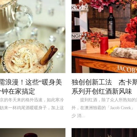
需浪漫！这些“暖身美
独创创新工法 杰卡
分钟在家搞定
系列开创红酒新风味
的冬天来的格外迅速，如此寒冷
提到红酒，除了众人所熟知的
妨来一杯鸡尾酒暖暖身子，加上这
外，在澳洲独霸的「Jacob Creek
少 消...