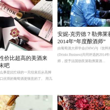
安妮-克劳德？勒弗莱
2014年“年度酿酒师”
由葡萄酒大师学会(IMW)与《饮
(Drinks Business)共同评选的20
性价比超高的美酒来
师，授予法国勃艮第勒弗莱酒...
末吧
事是比忙碌的一天结束后从高脚
口丝滑的葡萄酒更惬意的了。 用几