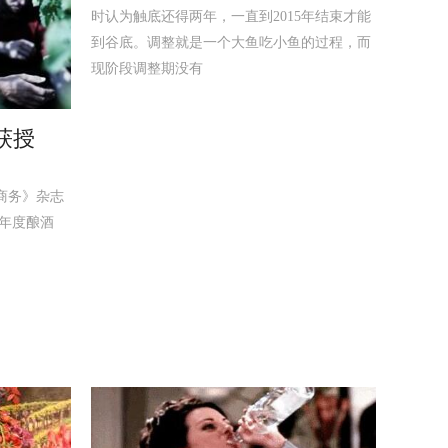
时认为触底还得两年，一直到2015年结束才能
到谷底。调整就是一个大鱼吃小鱼的过程，而
现阶段调整期没有
获授
料商务》杂志
14年年度酿酒