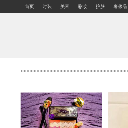
首页
时装
美容
彩妆
护肤
奢侈品