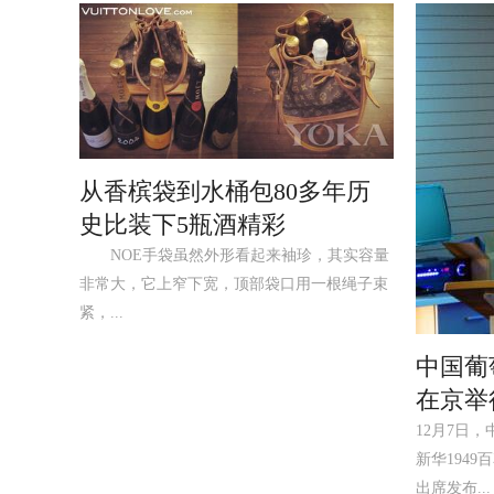
从香槟袋到水桶包80多年历
史比装下5瓶酒精彩
NOE手袋虽然外形看起来袖珍，其实容量
非常大，它上窄下宽，顶部袋口用一根绳子束
紧，...
中国葡
在京举
12月7日
新华194
出席发布...