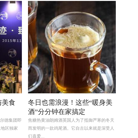
与美食
冬日也需浪漫！这些“暖身美
酒”分分钟在家搞定
尔德集团即
焦糖热黄油朗姆酒英国人为了抵御严寒的冬天
港澳地区独家
而发明的一款鸡尾酒。它自古以来就是深受人
们喜爱...