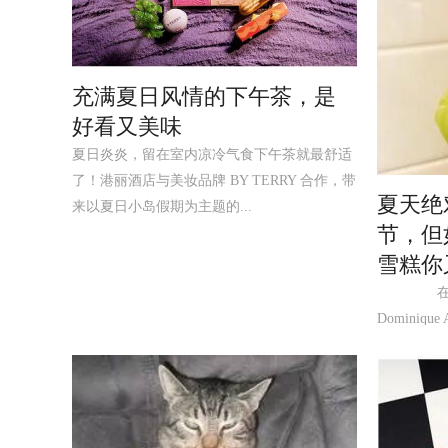
充满夏日风情的下午茶，是
好看又美味
夏日炎炎，留在室内凉冷气食下午茶就最舒适
了！港丽酒店与美妆品牌 BY TERRY 合作，带
夏天绝
来以夏日小岛假期为主题的...
节，但如此
雪糕你
在纽约
Dominique