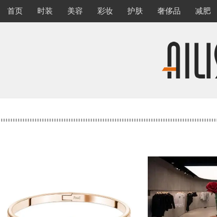
首页
时装
美容
彩妆
护肤
奢侈品
减肥