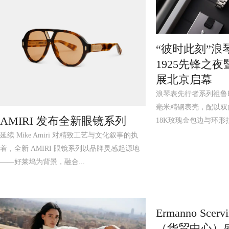
“彼时此刻”浪
1925先锋之
展北京启幕
浪琴表先行者系列祖鲁时
毫米精钢表壳，配以双
AMIRI 发布全新眼镜系列
18K玫瑰金包边与环形拉
延续 Mike Amiri 对精致工艺与文化叙事的执
着，全新 AMIRI 眼镜系列以品牌灵感起源地
——好莱坞为背景，融合...
Ermanno Sc
（华贸中心）