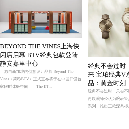
BEYOND THE VINES上海快
闪店启幕 BTV经典包款登陆
静安嘉里中心
经典不会过时
—源自新加坡的创意设计品牌 Beyond The
来 宝珀经典V
Vines（简称BTV）正式宣布将于在中国开设首
品：黄金时刻
家限时体验空间——The BT...
经典不会过时，只会不断
再度演绎公认为腕表经典之
系列，推出三款深具标志