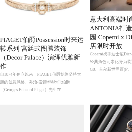
意大利高端时
ANTONIA
园 Coperni x
PIAGET伯爵Possession时来运
店限时开放
转系列 宫廷式图腾装饰
Coperni携手迪士尼D
（Decor Palace）演绎优雅新
经典角色元素化身为装
作
G8、首尔新世界百货、巴
自1874年创立以来，PIAGET伯爵始终坚持大
胆的创意风格。乔治-爱德华&bull;伯爵
（Georges Edouard Piaget）先生在...