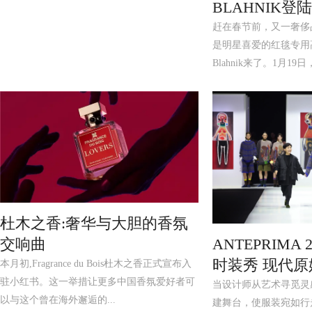
BLAHNIK登
赶在春节前，又一奢侈
是明星喜爱的红毯专用高
Blahnik来了。1月19日
杜木之香:奢华与大胆的香氛
ANTEPRIMA
交响曲
时装秀 现代
本月初,Fragrance du Bois杜木之香正式宣布入
驻小红书。这一举措让更多中国香氛爱好者可
当设计师从艺术寻觅灵
以与这个曾在海外邂逅的...
建舞台，使服装宛如行