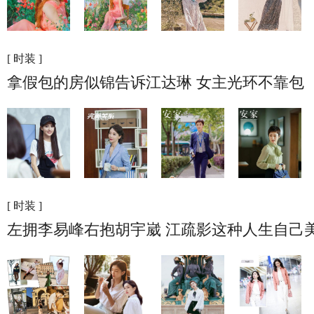
[ 时装 ]
拿假包的房似锦告诉江达琳 女主光环不靠包
[ 时装 ]
左拥李易峰右抱胡宇崴 江疏影这种人生自己