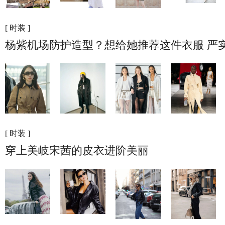
[ 时装 ]
杨紫机场防护造型？想给她推荐这件衣服 严
[ 时装 ]
穿上美岐宋茜的皮衣进阶美丽