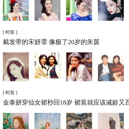
[ 时装 ]
戴发带的宋妍霏 像极了20岁的朱茵
[ 时装 ]
金泰妍穿仙女裙秒回18岁 裙装就应该减龄又