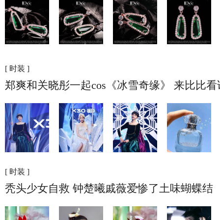
[ 时装 ]
郑爽和关晓彤一起cos《冰雪奇缘》 来比比
[ 时装 ]
秃头少女自救 钟楚曦戚薇爱惨了土味蝴蝶结