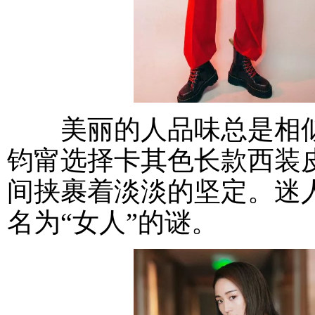
美丽的人品味总是相似
钧甯选择卡其色长款西装
间挟裹着淡淡的坚定。迷
名为“女人”的谜。