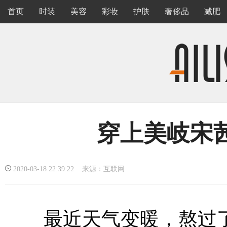
首页
时装
美容
彩妆
护肤
奢侈品
减肥
穿上美岐宋
2020-03-18 22:39:22 来源：互联网
最近天气变暖，熬过了