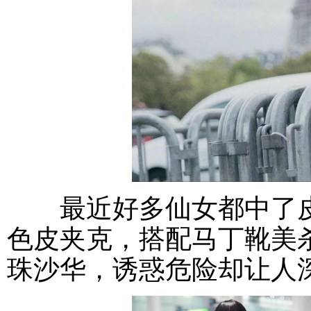
最近好多仙女都中了皮衣
色皮夹克，搭配马丁靴美杀四
珠沙华，诱惑危险却让人