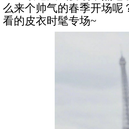
么来个帅气的春季开场呢
看的皮衣时髦专场~