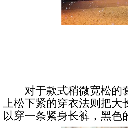
对于款式稍微宽松的套
上松下紧的穿衣法则把大
以穿一条紧身长裤，黑色