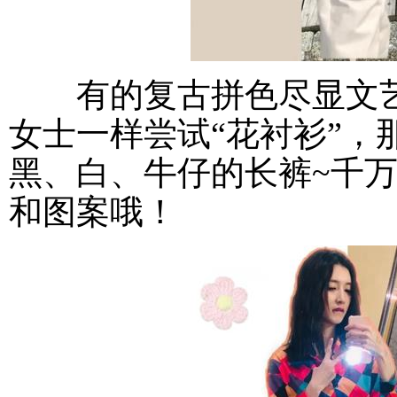
有的复古拼色尽显文艺
女士一样尝试“花衬衫”，
黑、白、牛仔的长裤~千
和图案哦！