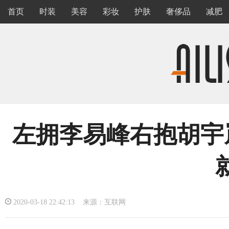
首页
时装
美容
彩妆
护肤
奢侈品
减肥
左拥李易峰右抱胡宇
2020-03-18 22:42:13 来源：互联网