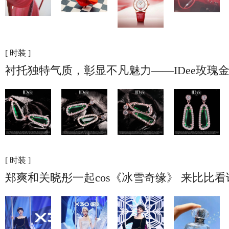
[ 时装 ]
衬托独特气质，彰显不凡魅力——IDee玫瑰
[ 时装 ]
郑爽和关晓彤一起cos《冰雪奇缘》 来比比