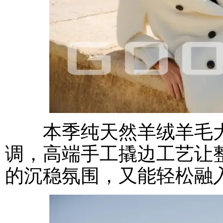
本季纯天然羊绒羊毛大
调，高端手工撬边工艺让
的沉稳氛围，又能轻松融