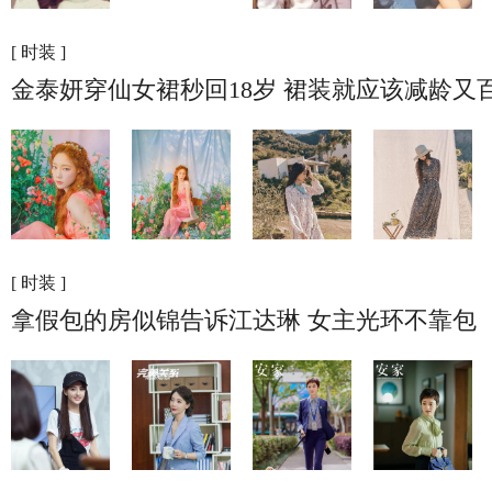
[ 时装 ]
金泰妍穿仙女裙秒回18岁 裙装就应该减龄又
[ 时装 ]
拿假包的房似锦告诉江达琳 女主光环不靠包