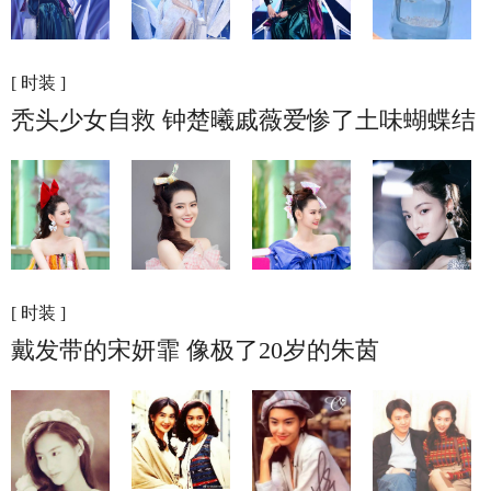
[ 时装 ]
秃头少女自救 钟楚曦戚薇爱惨了土味蝴蝶结
[ 时装 ]
戴发带的宋妍霏 像极了20岁的朱茵