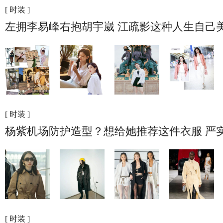
[ 时装 ]
左拥李易峰右抱胡宇崴 江疏影这种人生自己
[ 时装 ]
杨紫机场防护造型？想给她推荐这件衣服 严
[ 时装 ]