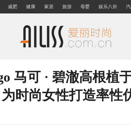
减肥
健康
家居
旅游
母婴
娱乐八卦
汽
icego 马可 · 碧澈高
， 为时尚女性打造率性