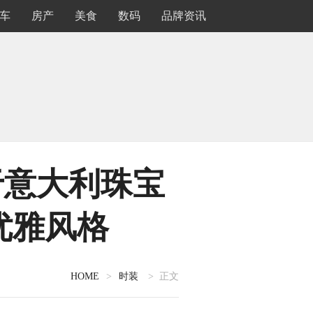
车
房产
美食
数码
品牌资讯
根植于意大利珠宝
优雅风格
HOME
>
时装
> 正文