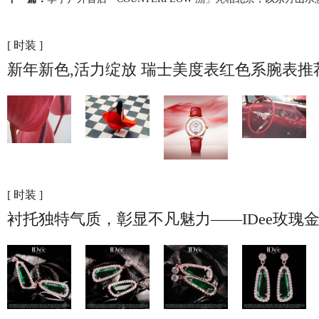
[ 时装 ]
新年新色,活力绽放 瑞士美度表红色系腕表推
[ 时装 ]
衬托独特气质，彰显不凡魅力——IDee玫瑰