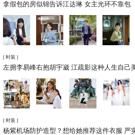
拿假包的房似锦告诉江达琳 女主光环不靠包
[ 时装 ]
左拥李易峰右抱胡宇崴 江疏影这种人生自己
[ 时装 ]
杨紫机场防护造型？想给她推荐这件衣服 严