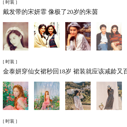
[ 时装 ]
戴发带的宋妍霏 像极了20岁的朱茵
[ 时装 ]
金泰妍穿仙女裙秒回18岁 裙装就应该减龄又
[ 时装 ]