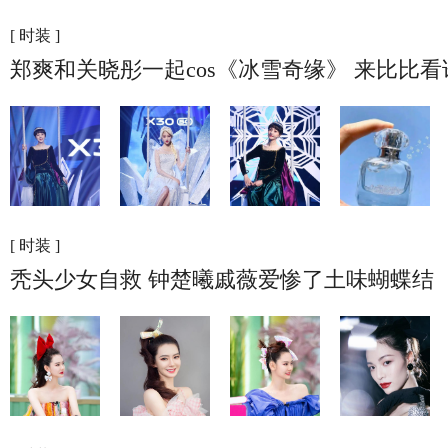
[ 时装 ]
郑爽和关晓彤一起cos《冰雪奇缘》 来比比
[ 时装 ]
秃头少女自救 钟楚曦戚薇爱惨了土味蝴蝶结