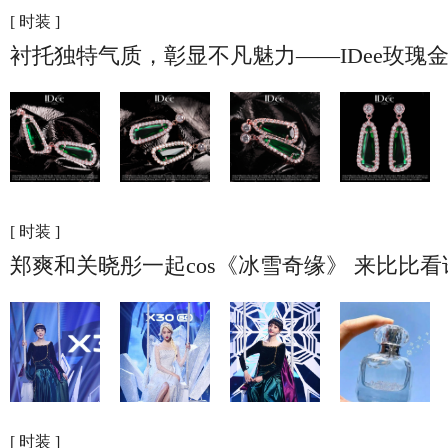
[ 时装 ]
衬托独特气质，彰显不凡魅力——IDee玫瑰
[ 时装 ]
郑爽和关晓彤一起cos《冰雪奇缘》 来比比
[ 时装 ]