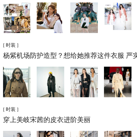
[ 时装 ]
杨紫机场防护造型？想给她推荐这件衣服 严
[ 时装 ]
穿上美岐宋茜的皮衣进阶美丽