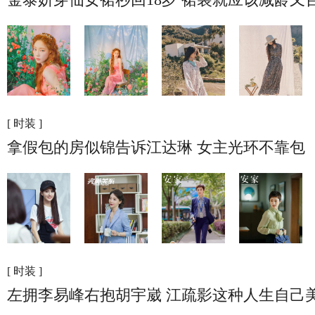
[ 时装 ]
拿假包的房似锦告诉江达琳 女主光环不靠包
[ 时装 ]
左拥李易峰右抱胡宇崴 江疏影这种人生自己