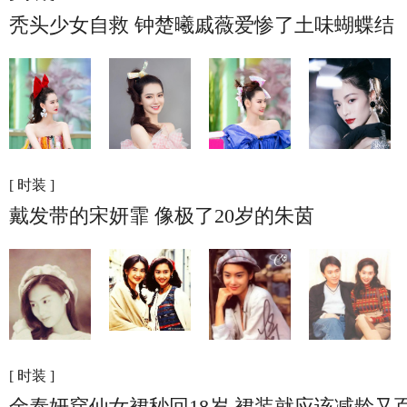
秃头少女自救 钟楚曦戚薇爱惨了土味蝴蝶结
[ 时装 ]
戴发带的宋妍霏 像极了20岁的朱茵
[ 时装 ]
金泰妍穿仙女裙秒回18岁 裙装就应该减龄又