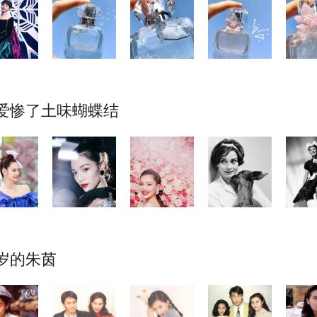
爱惨了土味蝴蝶结
0岁的朱茵