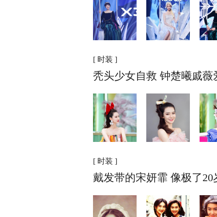
[ 时装 ]
秃头少女自救 钟楚曦戚薇
[ 时装 ]
戴发带的宋妍霏 像极了2