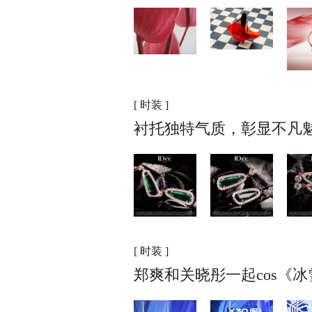
[ 时装 ]
衬托独特气质，彰显不凡魅
[ 时装 ]
郑爽和关晓彤一起cos《