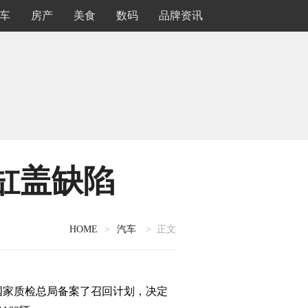
车
房产
美食
数码
品牌资讯
机缸盖缺陷
HOME
>
汽车
> 正文
家质检总局备案了召回计划，决定