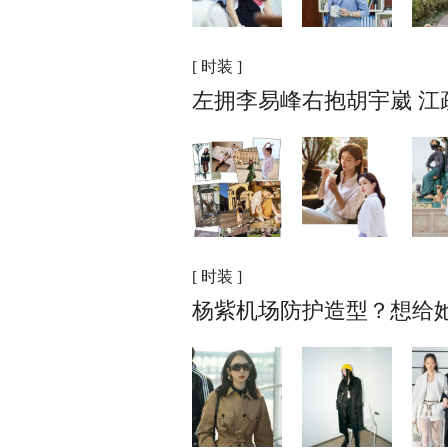
[ 时装 ]
左拥李易峰右抱胡宇崴 江
[ 时装 ]
杨紫机场防护造型？想给她