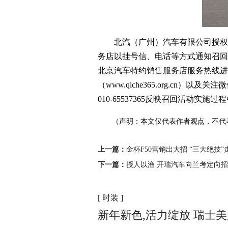
北汽（广州）汽车有限公司授权 北
务店以挂号信、电话等方式通知召回范
北京汽车特约销售服务店服务热线进行咨
（www.qiche365.org.cn
010-65537365反映召回活动实
（声明：本文仅代表作者观点，不代
上一篇：
金杯F50营销出大招 “三大绝技
下一篇：
授人以渔 开瑞汽车向兰考定向招工
[ 时装 ]
新年新色,活力绽放 瑞士