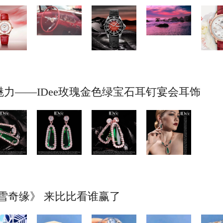
力——IDee玫瑰金色绿宝石耳钉宴会耳饰
冰雪奇缘》 来比比看谁赢了