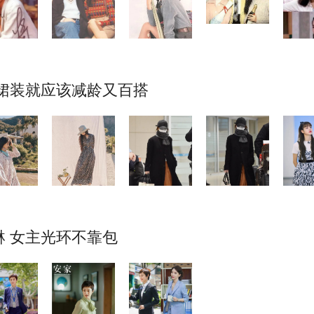
 裙装就应该减龄又百搭
 女主光环不靠包