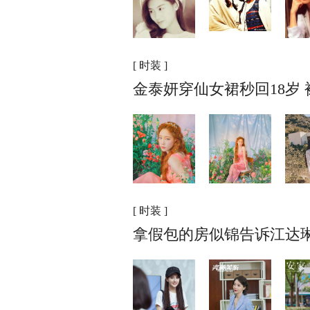
[ 时装 ]
金泰妍穿仙女裙秒回18岁
[ 时装 ]
拿假包的房似锦告诉江达琳