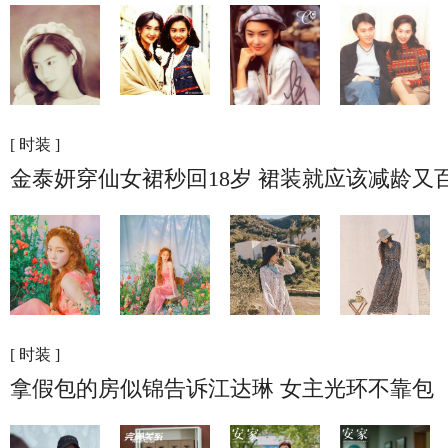
[ 时装 ]
金泰妍穿仙女裙秒回18岁 裙装就应该减龄又
[ 时装 ]
拿假包的房似锦告诉江达琳 女主光环不靠包