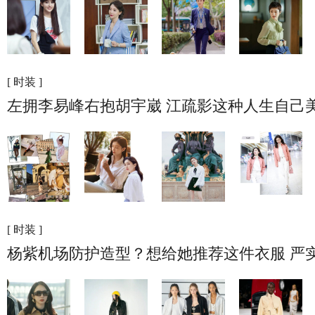
[ 时装 ]
左拥李易峰右抱胡宇崴 江疏影这种人生自己
[ 时装 ]
杨紫机场防护造型？想给她推荐这件衣服 严