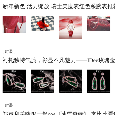
新年新色,活力绽放 瑞士美度表红色系腕表推
[ 时装 ]
衬托独特气质，彰显不凡魅力——IDee玫瑰
[ 时装 ]
郑爽和关晓彤一起cos《冰雪奇缘》 来比比