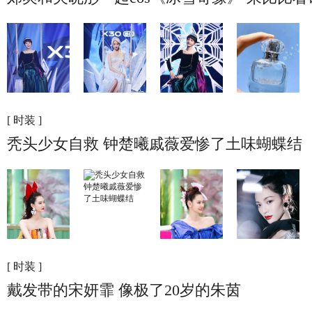
[ 时装 ]
秃头少女自救 钟楚曦戚薇爱惨了土味蝴蝶结
[ 时装 ]
戴发带的宋妍霏 像极了20岁的朱茵