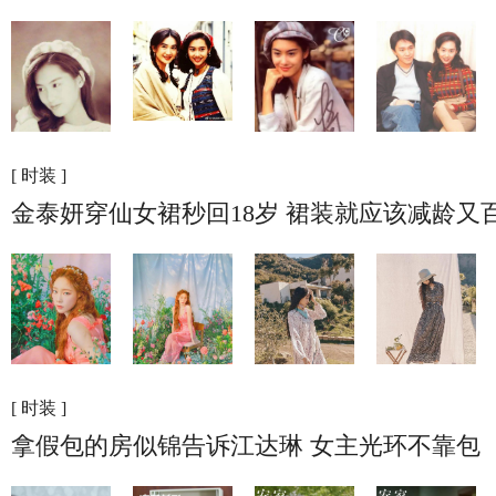
[ 时装 ]
金泰妍穿仙女裙秒回18岁 裙装就应该减龄又
[ 时装 ]
拿假包的房似锦告诉江达琳 女主光环不靠包