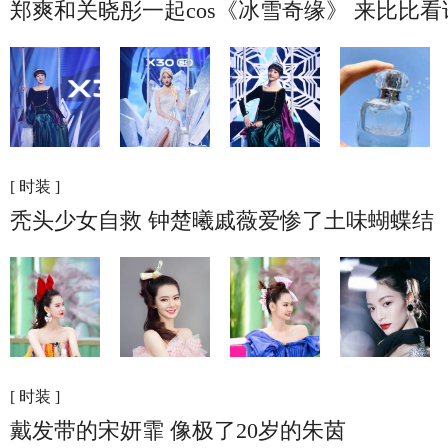
郑爽和关晓彤一起cos《冰雪奇缘》 来比比
[ 时装 ]
秃头少女自救 钟楚曦戚薇爱惨了土味蝴蝶结
[ 时装 ]
戴发带的宋妍霏 像极了20岁的朱茵