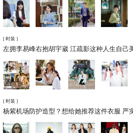
[ 时装 ]
左拥李易峰右抱胡宇崴 江疏影这种人生自己
[ 时装 ]
杨紫机场防护造型？想给她推荐这件衣服 严