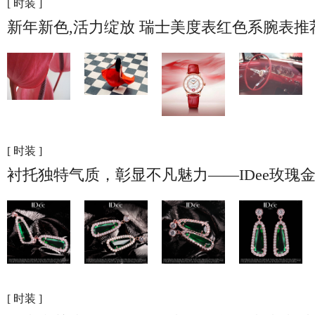
[ 时装 ]
新年新色,活力绽放 瑞士美度表红色系腕表推
[ 时装 ]
衬托独特气质，彰显不凡魅力——IDee玫瑰
[ 时装 ]