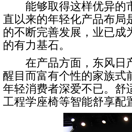
能够取得这样优异的市
直以来的年轻化产品布局
的不断完善发展，业已成
的有力基石。
在产品方面，东风日产车
醒目而富有个性的家族式
年轻消费者深爱不已。舒
工程学座椅等智能舒享配