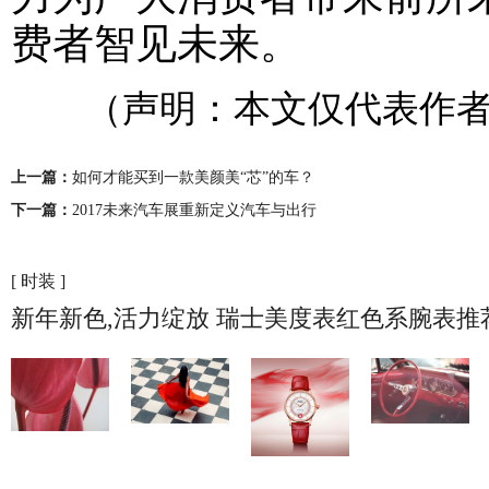
费者智见未来。
（声明：本文仅代表作者
上一篇：
如何才能买到一款美颜美“芯”的车？
下一篇：
2017未来汽车展重新定义汽车与出行
[ 时装 ]
新年新色,活力绽放 瑞士美度表红色系腕表推