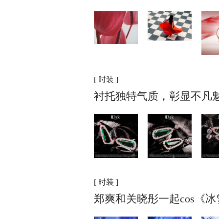
[ 时装 ]
衬托独特气质，彰显不凡魅
[ 时装 ]
郑爽和关晓彤一起cos《