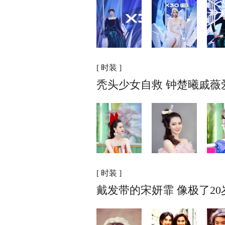
[ 时装 ]
秃头少女自救 钟楚曦戚薇
[ 时装 ]
戴发带的宋妍霏 像极了2