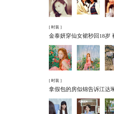
[ 时装 ]
金泰妍穿仙女裙秒回18岁
[ 时装 ]
拿假包的房似锦告诉江达琳