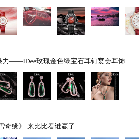
力——IDee玫瑰金色绿宝石耳钉宴会耳饰
冰雪奇缘》 来比比看谁赢了