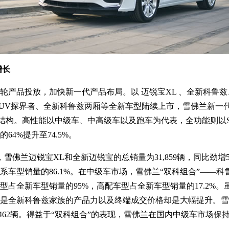
增长
轮产品投放，加快新一代产品布局。以 迈锐宝XL 、全新科鲁
，中级SUV探界者、全新科鲁兹两厢等全新车型陆续上市，雪佛兰新一
”产品结构。高性能以中级车、中高级车以及跑车为代表，全功能则以
64%提升至74.5%。
兰迈锐宝XL和全新迈锐宝的总销量为31,859辆，同比劲增50.
型销量的86.1%。在中级车市场，雪佛兰“双科组合”——科鲁兹家
型占全新车型销量的95%，高配车型占全新车型销量的17.2%
是全新科鲁兹家族的产品力以及终端成交价格却是大幅提升。雪
,462辆。得益于“双科组合”的表现，雪佛兰在国内中级车市场保