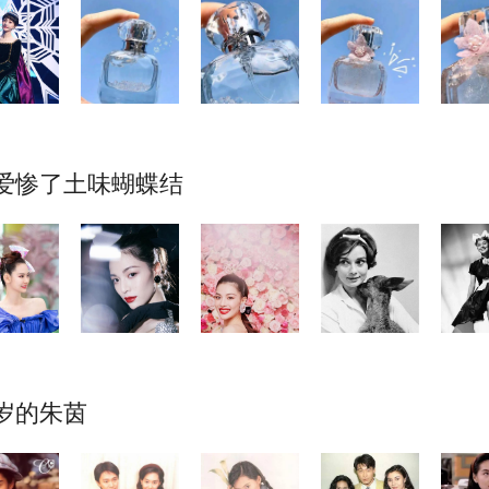
爱惨了土味蝴蝶结
0岁的朱茵