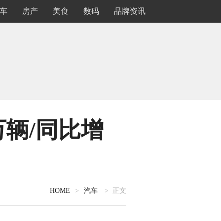
车
房产
美食
数码
品牌资讯
万辆/同比增
HOME
>
汽车
> 正文