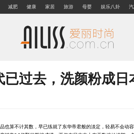
减肥
健康
家居
旅游
母婴
娱乐八卦
汽
代已过去，洗颜粉成日
也算不计其数，早已练就了东华帝君般的淡定，轻易不会动容。