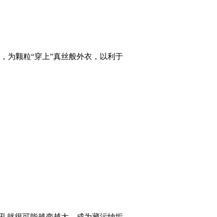
为颗粒“穿上”真丝般外衣，以利于
孔就很可能越变越大，成为藏污纳垢