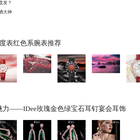
型盘发？
晒大神
美度表红色系腕表推荐
力——IDee玫瑰金色绿宝石耳钉宴会耳饰