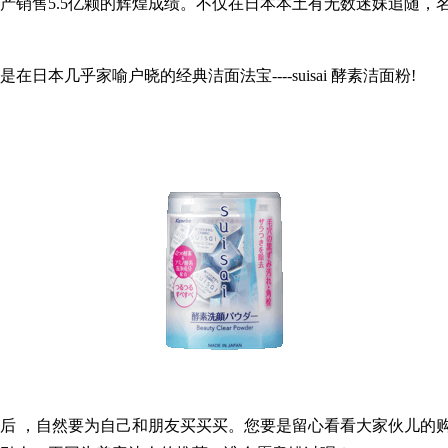
产销售5.5亿颗的辉煌成绩。不仅在日本本土有无数迷妹追随，
几乎家喻户晓的经典洁面法宝----suisai 酵素洁面粉!
 ，自然要为自己和朋友买买买。您要是留心看看大家伙儿的购