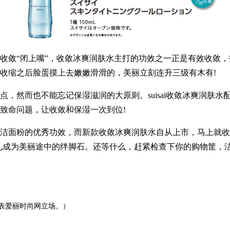
敛“闭上嘴”，收敛冰爽润肤水主打的功效之一正是有效收敛，
收缩之后脸蛋摸上去嫩嫩滑滑的，美丽立刻连升三级有木有!
然而也不能忘记保湿滋润的大原则。suisai收敛冰爽润肤水
致命问题，让收敛和保湿一次到位!
粉的优秀功效，而新款收敛冰爽润肤水自从上市，马上就收获了
孔成为美丽途中的绊脚石。还等什么，赶紧检查下你的购物筐，
表爱丽时尚网立场。）