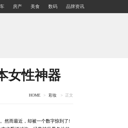
车
房产
美食
数码
品牌资讯
本女性神器
HOME
>
彩妆
> 正文
然而最近，却被一个数字惊到了!