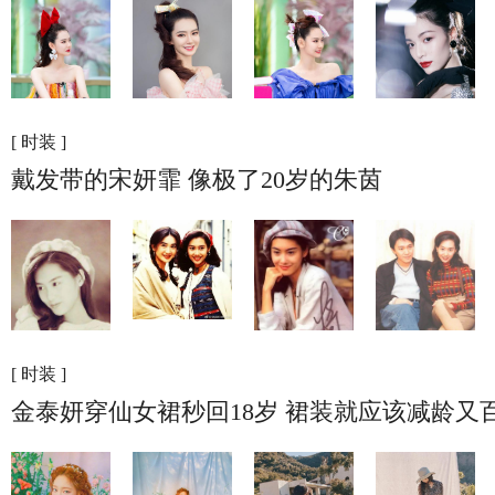
[ 时装 ]
戴发带的宋妍霏 像极了20岁的朱茵
[ 时装 ]
金泰妍穿仙女裙秒回18岁 裙装就应该减龄又