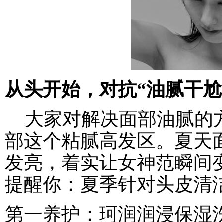
从头开始
，
对抗
“
油腻干尬
大家对解决面部油腻的方
部这个粘腻高发区。夏天
发亮，着实让女神范瞬间
提醒你：夏季针对头皮清
第一养护：珂润润浸保湿