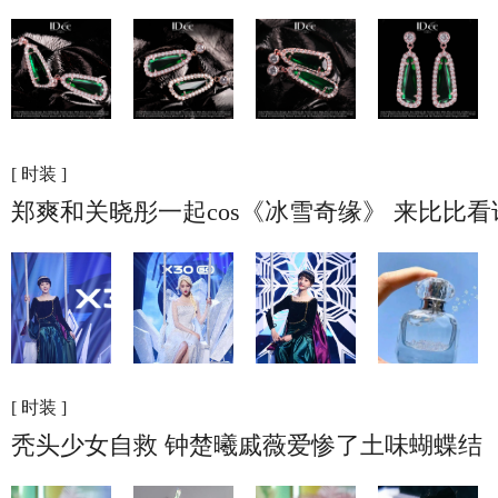
[ 时装 ]
郑爽和关晓彤一起cos《冰雪奇缘》 来比比
[ 时装 ]
秃头少女自救 钟楚曦戚薇爱惨了土味蝴蝶结