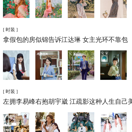
[ 时装 ]
拿假包的房似锦告诉江达琳 女主光环不靠包
[ 时装 ]
左拥李易峰右抱胡宇崴 江疏影这种人生自己