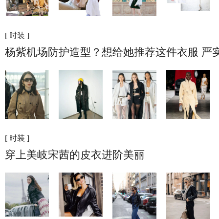
[ 时装 ]
杨紫机场防护造型？想给她推荐这件衣服 严
[ 时装 ]
穿上美岐宋茜的皮衣进阶美丽