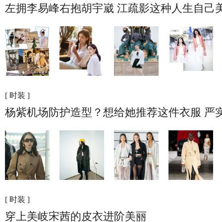
左拥李易峰右抱胡宇崴 江疏影这种人生自己
[ 时装 ]
杨紫机场防护造型？想给她推荐这件衣服 严
[ 时装 ]
穿上美岐宋茜的皮衣进阶美丽