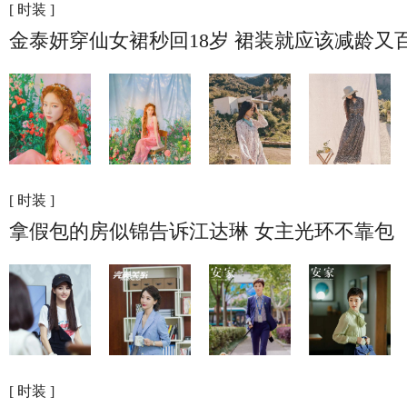
[ 时装 ]
金泰妍穿仙女裙秒回18岁 裙装就应该减龄又
[ 时装 ]
拿假包的房似锦告诉江达琳 女主光环不靠包
[ 时装 ]