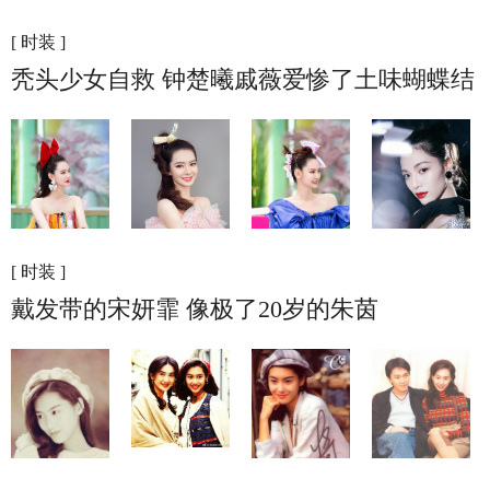
[ 时装 ]
秃头少女自救 钟楚曦戚薇爱惨了土味蝴蝶结
[ 时装 ]
戴发带的宋妍霏 像极了20岁的朱茵