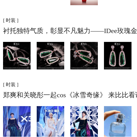
[ 时装 ]
衬托独特气质，彰显不凡魅力——IDee玫瑰
[ 时装 ]
郑爽和关晓彤一起cos《冰雪奇缘》 来比比