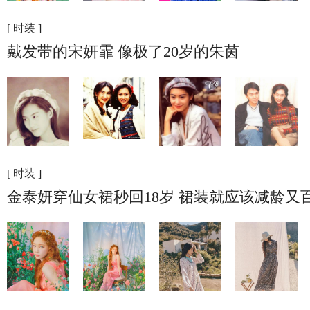
[ 时装 ]
戴发带的宋妍霏 像极了20岁的朱茵
[ 时装 ]
金泰妍穿仙女裙秒回18岁 裙装就应该减龄又