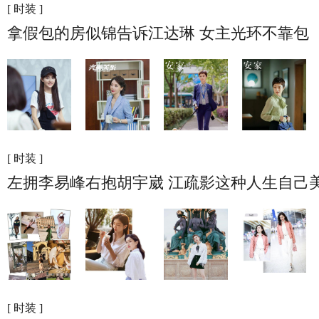
[ 时装 ]
拿假包的房似锦告诉江达琳 女主光环不靠包
[ 时装 ]
左拥李易峰右抱胡宇崴 江疏影这种人生自己
[ 时装 ]