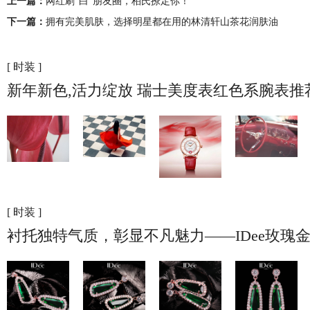
上一篇：
网红刷“白”朋友圈，柏氏撩定你！
下一篇：
拥有完美肌肤，选择明星都在用的林清轩山茶花润肤油
[ 时装 ]
新年新色,活力绽放 瑞士美度表红色系腕表推
[ 时装 ]
衬托独特气质，彰显不凡魅力——IDee玫瑰