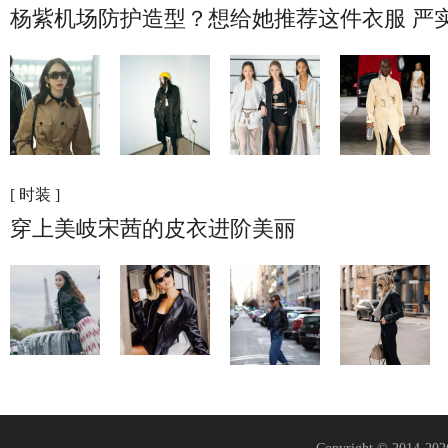
杨紫机场防护造型？想给她推荐这件衣服 严
[ 时装 ]
穿上美岐宋茜的皮衣进阶美丽