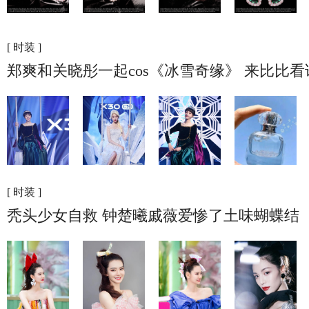
[ 时装 ]
郑爽和关晓彤一起cos《冰雪奇缘》 来比比
[ 时装 ]
秃头少女自救 钟楚曦戚薇爱惨了土味蝴蝶结