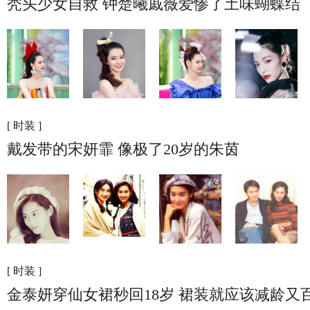
秃头少女自救 钟楚曦戚薇爱惨了土味蝴蝶结
[ 时装 ]
戴发带的宋妍霏 像极了20岁的朱茵
[ 时装 ]
金泰妍穿仙女裙秒回18岁 裙装就应该减龄又