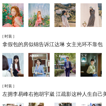
[ 时装 ]
拿假包的房似锦告诉江达琳 女主光环不靠包
[ 时装 ]
左拥李易峰右抱胡宇崴 江疏影这种人生自己