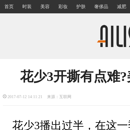
首页
时装
美容
彩妆
护肤
奢侈品
减肥
花少3开撕有点难?
2017-07-12 14:11:21 来源：互联网
花少3播出过半，在这