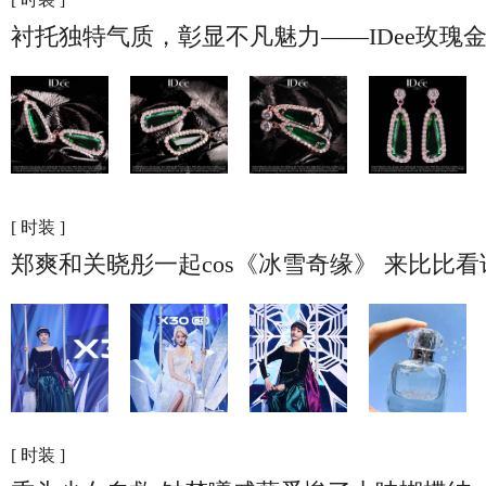
衬托独特气质，彰显不凡魅力——IDee玫瑰
[ 时装 ]
郑爽和关晓彤一起cos《冰雪奇缘》 来比比
[ 时装 ]