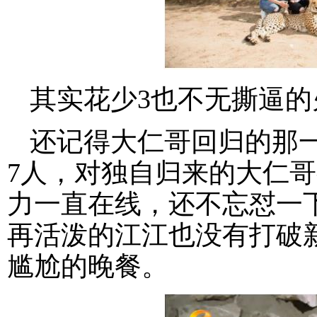
其实花少3也不无撕逼
还记得大仁哥回归的那
7人，对独自归来的大仁
力一直在线，还不忘怼一
再活泼的江江也没有打破
尴尬的晚餐。