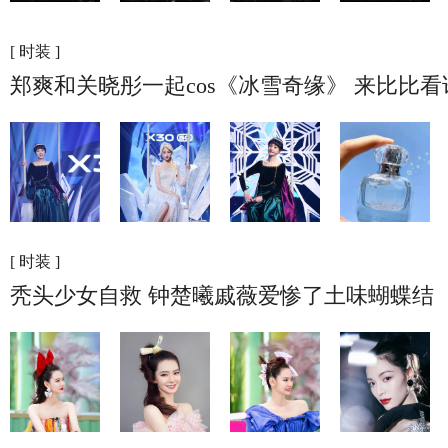
[ 时装 ]
郑爽和关晓彤一起cos《冰雪奇缘》 来比比
[ 时装 ]
秃头少女自救 钟楚曦戚薇爱惨了土味蝴蝶结