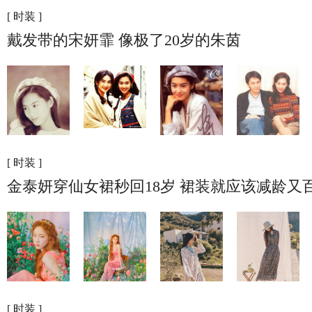
[ 时装 ]
戴发带的宋妍霏 像极了20岁的朱茵
[ 时装 ]
金泰妍穿仙女裙秒回18岁 裙装就应该减龄又
[ 时装 ]