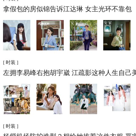
拿假包的房似锦告诉江达琳 女主光环不靠包
[ 时装 ]
左拥李易峰右抱胡宇崴 江疏影这种人生自己
[ 时装 ]