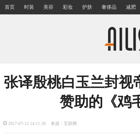
首页
时装
美容
彩妆
护肤
奢侈品
减肥
张译殷桃白玉兰封视帝视
赞助的《鸡
2017-07-12 14:11:28 来源：互联网