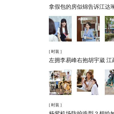
拿假包的房似锦告诉江达琳
[ 时装 ]
左拥李易峰右抱胡宇崴 江
[ 时装 ]
杨紫机场防护造型？想给她