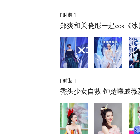
[ 时装 ]
郑爽和关晓彤一起cos《
[ 时装 ]
秃头少女自救 钟楚曦戚薇