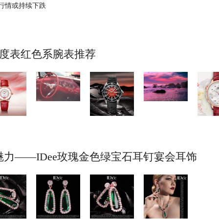
行情或持续下跌
美度表红色系腕表推荐
力——IDee玫瑰金色绿宝石耳钉宴会耳饰