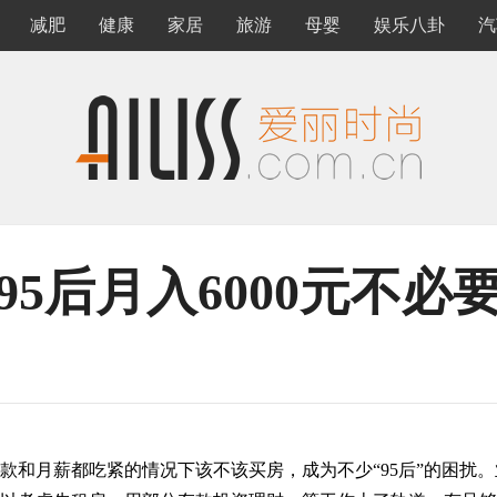
减肥
健康
家居
旅游
母婴
娱乐八卦
汽
5后月入6000元不必
月薪都吃紧的情况下该不该买房，成为不少“95后”的困扰。