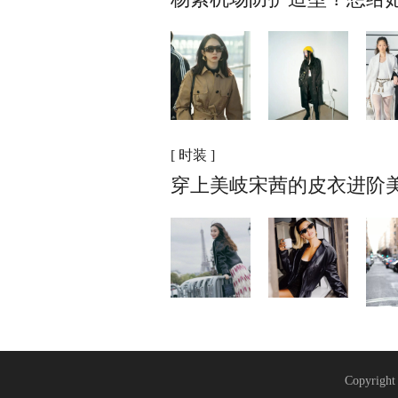
[ 时装 ]
穿上美岐宋茜的皮衣进阶
Copyrigh