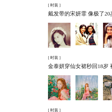
[ 时装 ]
戴发带的宋妍霏 像极了2
[ 时装 ]
金泰妍穿仙女裙秒回18岁
[ 时装 ]