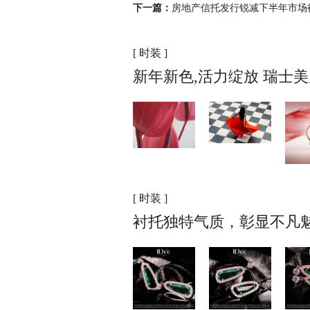
下一篇：
房地产信托发行锐减下半年市场
[ 时装 ]
新年新色,活力绽放 瑞士
[ 时装 ]
衬托独特气质，彰显不凡魅