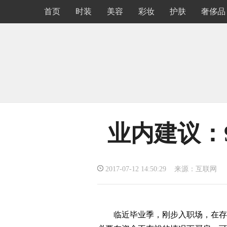
首页
时装
美容
彩妆
护肤
奢侈品
业内建议：9
2017-07-12 14:50:29 来源：互联网
临近毕业季，刚步入职场，在存款和