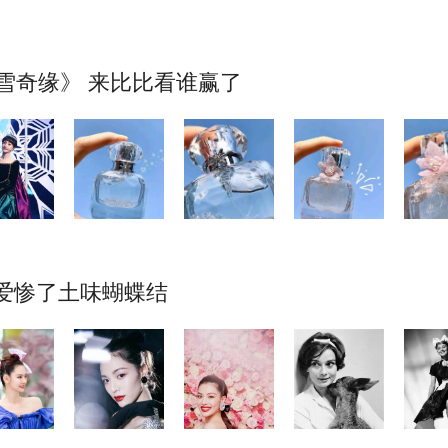
冰雪奇缘》 来比比看谁赢了
爱惨了土味蝴蝶结