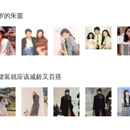
0岁的朱茵
 裙装就应该减龄又百搭