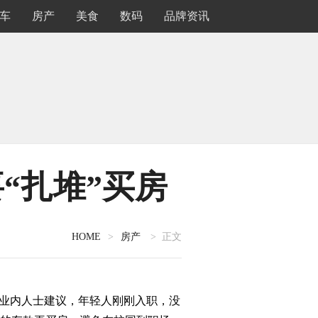
车
房产
美食
数码
品牌资讯
要“扎堆”买房
HOME
>
房产
> 正文
业内人士建议，年轻人刚刚入职，没