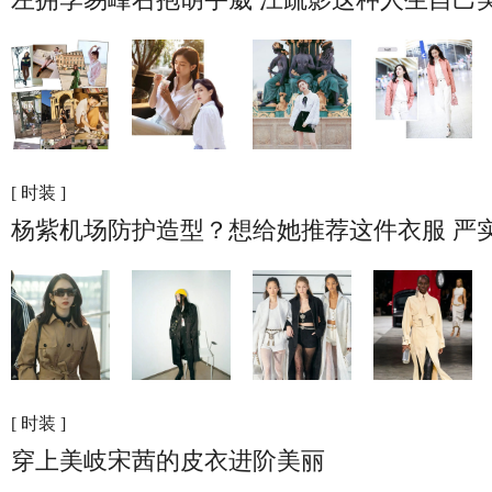
[ 时装 ]
杨紫机场防护造型？想给她推荐这件衣服 严
[ 时装 ]
穿上美岐宋茜的皮衣进阶美丽