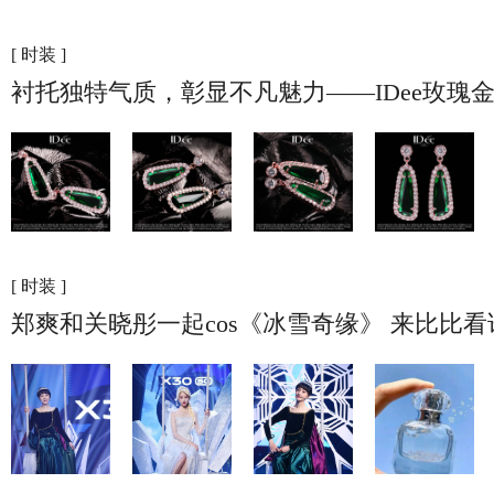
[ 时装 ]
衬托独特气质，彰显不凡魅力——IDee玫瑰
[ 时装 ]
郑爽和关晓彤一起cos《冰雪奇缘》 来比比