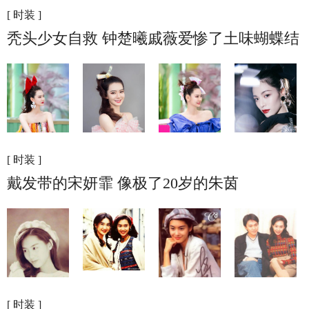
[ 时装 ]
秃头少女自救 钟楚曦戚薇爱惨了土味蝴蝶结
[ 时装 ]
戴发带的宋妍霏 像极了20岁的朱茵
[ 时装 ]