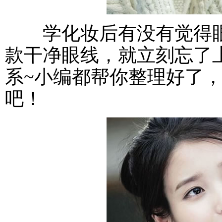
学化妆后有没有觉得眼
款干净眼线，就立刻忘了
系~小编都帮你整理好了
吧！