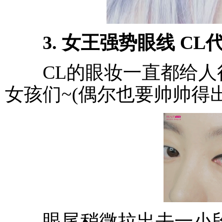
3. 女王强势眼线 CL
CL的眼妆一直都给人
女孩们~(偶尔也要帅帅得出
眼尾稍微拉出去一小段