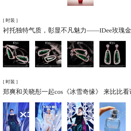
[ 时装 ]
衬托独特气质，彰显不凡魅力——IDee玫瑰
[ 时装 ]
郑爽和关晓彤一起cos《冰雪奇缘》 来比比