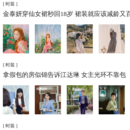
[ 时装 ]
金泰妍穿仙女裙秒回18岁 裙装就应该减龄又
[ 时装 ]
拿假包的房似锦告诉江达琳 女主光环不靠包
[ 时装 ]