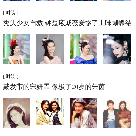
[ 时装 ]
秃头少女自救 钟楚曦戚薇爱惨了土味蝴蝶结
[ 时装 ]
戴发带的宋妍霏 像极了20岁的朱茵