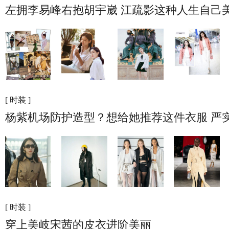
左拥李易峰右抱胡宇崴 江疏影这种人生自己
[ 时装 ]
杨紫机场防护造型？想给她推荐这件衣服 严
[ 时装 ]
穿上美岐宋茜的皮衣进阶美丽