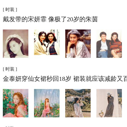
[ 时装 ]
戴发带的宋妍霏 像极了20岁的朱茵
[ 时装 ]
金泰妍穿仙女裙秒回18岁 裙装就应该减龄又