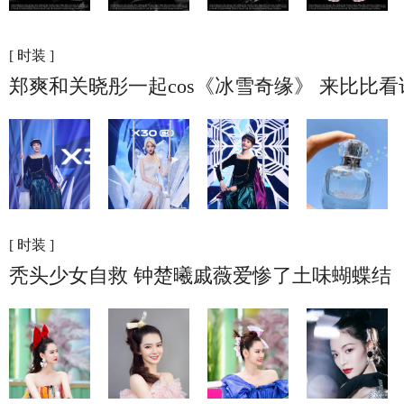
[ 时装 ]
郑爽和关晓彤一起cos《冰雪奇缘》 来比比
[ 时装 ]
秃头少女自救 钟楚曦戚薇爱惨了土味蝴蝶结