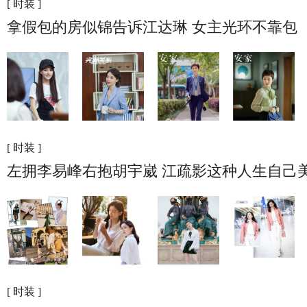
[ 时装 ]
拿假包的房似锦告诉江达琳 女主光环不靠包
[ 时装 ]
左拥李易峰右抱胡宇崴 江疏影这种人生自己
[ 时装 ]