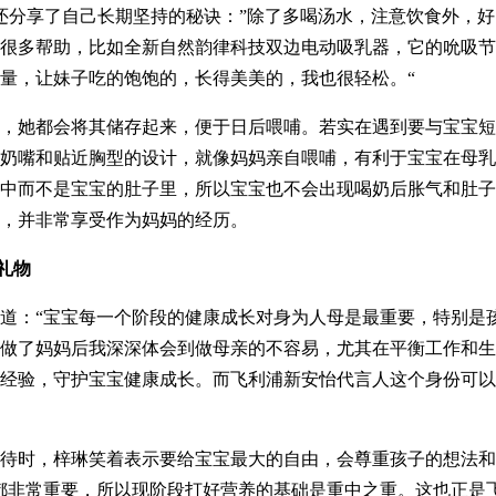
还分享了自己长期坚持的秘诀：”除了多喝汤水，注意饮食外，
很多帮助，比如全新自然韵律科技双边电动吸乳器，它的吮吸节
量，让妹子吃的饱饱的，长得美美的，我也很轻松。“
，她都会将其储存起来，便于日后喂哺。若实在遇到要与宝宝短
奶嘴和贴近胸型的设计，就像妈妈亲自喂哺，有利于宝宝在母乳
中而不是宝宝的肚子里，所以宝宝也不会出现喝奶后胀气和肚子
，并非常享受作为妈妈的经历。
礼物
道：“宝宝每一个阶段的健康成长对身为人母是最重要，特别是孩
做了妈妈后我深深体会到做母亲的不容易，尤其在平衡工作和生
经验，守护宝宝健康成长。而飞利浦新安怡代言人这个身份可以
待时，梓琳笑着表示要给宝宝最大的自由，会尊重孩子的想法和
都非常重要，所以现阶段打好营养的基础是重中之重。这也正是