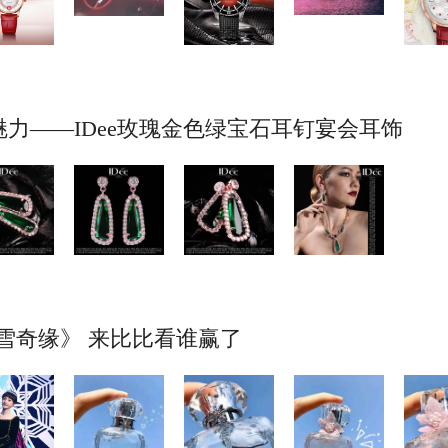
力——IDee玫瑰金色绿宝石耳钉宴会耳饰
冰雪奇缘》 来比比看谁赢了