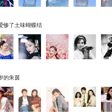
爱惨了土味蝴蝶结
0岁的朱茵