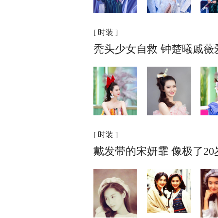
[ 时装 ]
秃头少女自救 钟楚曦戚薇
[ 时装 ]
戴发带的宋妍霏 像极了2