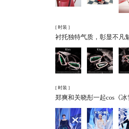
[ 时装 ]
衬托独特气质，彰显不凡魅
[ 时装 ]
郑爽和关晓彤一起cos《