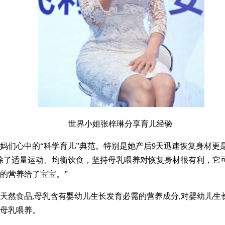
世界小姐张梓琳分享育儿经验
妈们心中的“科学育儿”典范。特别是她产后9天迅速恢复身材更
除了适量运动、均衡饮食，坚持母乳喂养对恢复身材很有利，它
的营养给了宝宝。”
天然食品,母乳含有婴幼儿生长发育必需的营养成分,对婴幼儿生
母乳喂养。