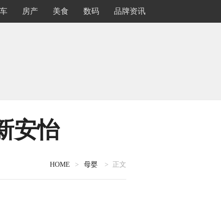
车
房产
美食
数码
品牌资讯
新安怡
HOME
>
母婴
> 正文