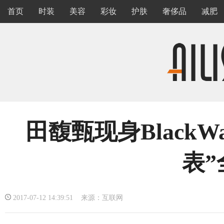
首页
时装
美容
彩妆
护肤
奢侈品
减肥
田馥甄现身BlackWa
表”
2017-07-12 14:39:51 来源：互联网