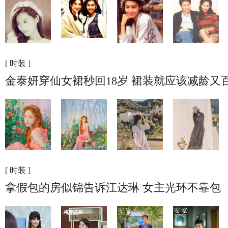
[ 时装 ]
金泰妍穿仙女裙秒回18岁 裙装就应该减龄又
[ 时装 ]
拿假包的房似锦告诉江达琳 女主光环不靠包