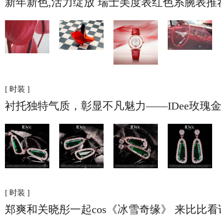
新年新色,活力绽放 瑞士美度表红色系腕表推
[ 时装 ]
衬托独特气质，彰显不凡魅力——IDee玫瑰
[ 时装 ]
郑爽和关晓彤一起cos《冰雪奇缘》 来比比