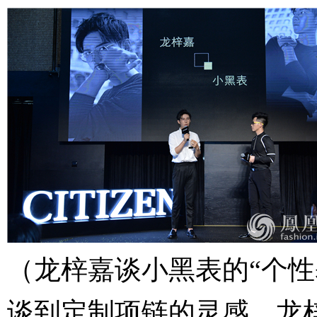
（龙梓嘉谈小黑表的“个性
谈到定制项链的灵感，龙