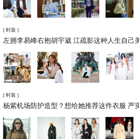
[ 时装 ]
左拥李易峰右抱胡宇崴 江疏影这种人生自己
[ 时装 ]
杨紫机场防护造型？想给她推荐这件衣服 严