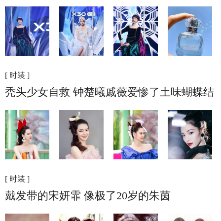
[ 时装 ]
秃头少女自救 钟楚曦戚薇爱惨了土味蝴蝶结
[ 时装 ]
戴发带的宋妍霏 像极了20岁的朱茵