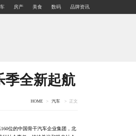
车
房产
美食
数码
品牌资讯
乐季全新起航
HOME
>
汽车
> 正文
160位的中国骨干汽车企业集团，北