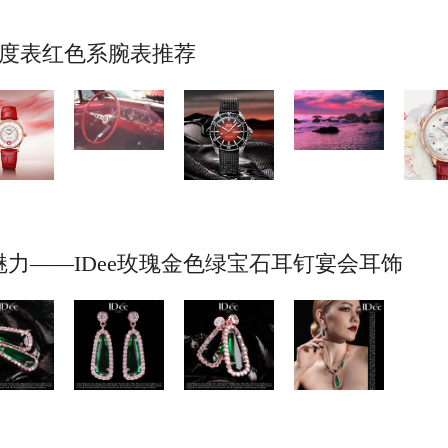
美度表红色系腕表推荐
力——IDee玫瑰金色绿宝石耳钉宴会耳饰