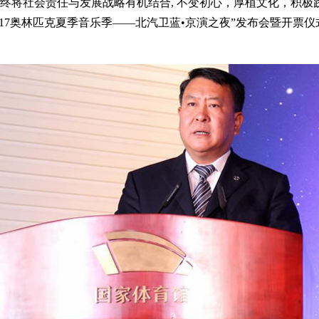
终将社会责任与发展战略有机结合, 不变初心，厚植文化，积极
“2017奥林匹克夏季音乐季——北汽卫蓝•京演之夜”发布会暨开票