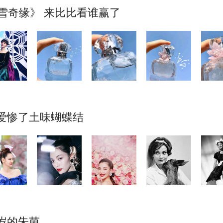
冰雪奇缘》 来比比看谁赢了
爱惨了土味蝴蝶结
0岁的朱茵