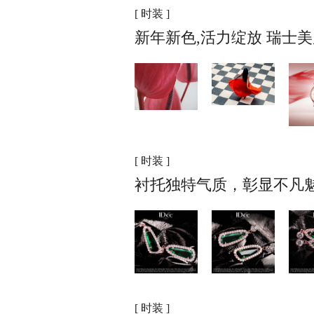
[ 时装 ]
新年新色,活力绽放 瑞士
[ 时装 ]
衬托独特气质，彰显不凡魅
[ 时装 ]