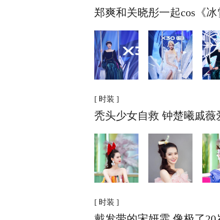
郑爽和关晓彤一起cos《
[ 时装 ]
秃头少女自救 钟楚曦戚薇
[ 时装 ]
戴发带的宋妍霏 像极了2