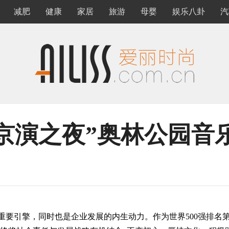
减肥
健康
家居
旅游
母婴
娱乐八卦
汽
o京演之夜”奥林公园音
要引擎，同时也是企业发展的内生动力。作为世界500强排名第