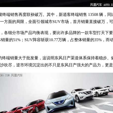
端销售再度联袂破万。其中，新逍客终端销售 13508 辆，同比增长
一方面的局限，全面引领城市SUV市场，首月销量直接破万，
细分市场产品均衡表现，要比许多品牌的一款车型打天下要稳妥
体销量的51%；SUV阵容斩获10.77万辆，占整体销量的35%
终端销量大于批发量，这说明东风日产渠道体系保持着稳步、
沙吹尽，逆市环境沉淀出的不只是东风日产强大的产品力，更是