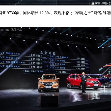
30辆，同比增长 12.3%，表现不俗；“家轿之王” 轩逸 终端销售 