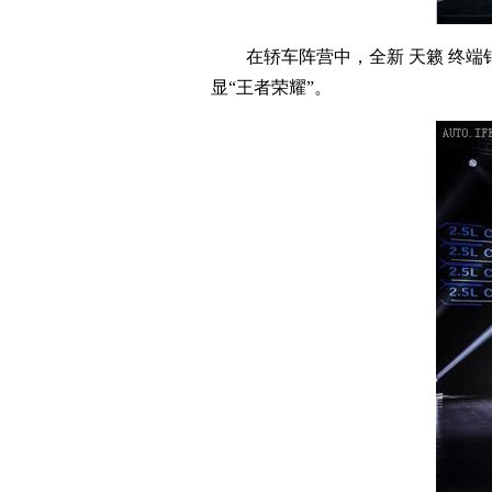
在轿车阵营中，全新 天籁 终端销售 97
显“王者荣耀”。