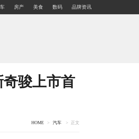
车
房产
美食
数码
品牌资讯
全新奇骏上市首
HOME
>
汽车
> 正文