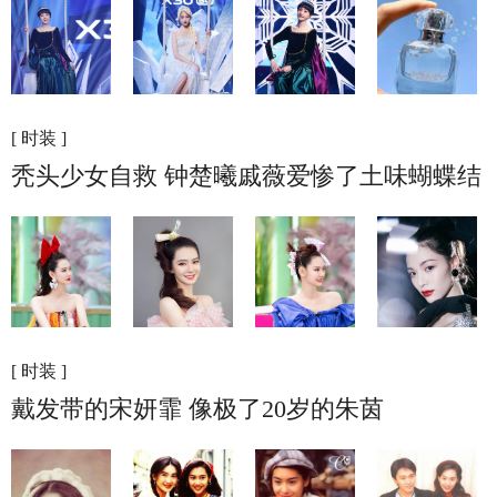
[ 时装 ]
秃头少女自救 钟楚曦戚薇爱惨了土味蝴蝶结
[ 时装 ]
戴发带的宋妍霏 像极了20岁的朱茵