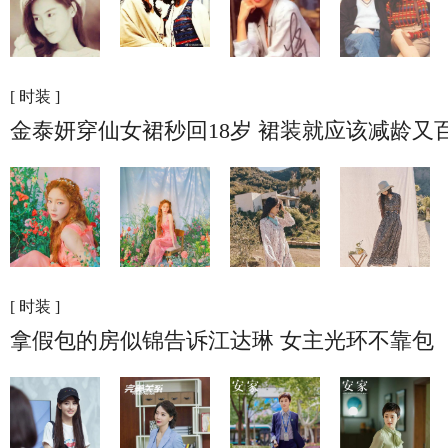
[ 时装 ]
金泰妍穿仙女裙秒回18岁 裙装就应该减龄又
[ 时装 ]
拿假包的房似锦告诉江达琳 女主光环不靠包