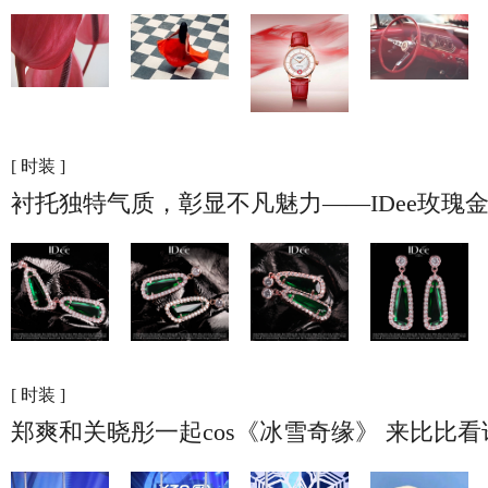
[ 时装 ]
衬托独特气质，彰显不凡魅力——IDee玫瑰
[ 时装 ]
郑爽和关晓彤一起cos《冰雪奇缘》 来比比