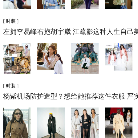
[ 时装 ]
左拥李易峰右抱胡宇崴 江疏影这种人生自己
[ 时装 ]
杨紫机场防护造型？想给她推荐这件衣服 严