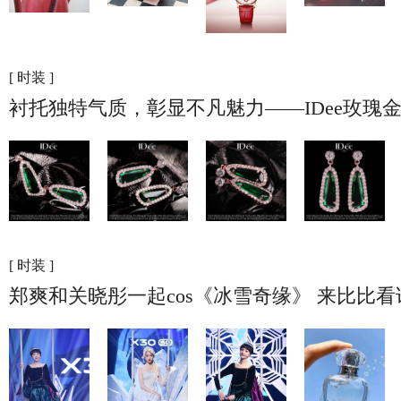
[ 时装 ]
衬托独特气质，彰显不凡魅力——IDee玫瑰
[ 时装 ]
郑爽和关晓彤一起cos《冰雪奇缘》 来比比