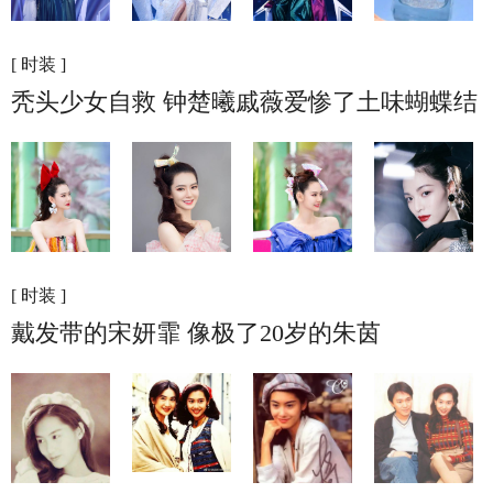
[ 时装 ]
秃头少女自救 钟楚曦戚薇爱惨了土味蝴蝶结
[ 时装 ]
戴发带的宋妍霏 像极了20岁的朱茵