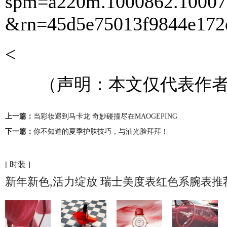
spm=a220m.1000862.10007
&rn=45d5e75013f9844e172
<
（声明：本文仅代表作者
上一篇：
当彩妆遇到马卡龙 奇妙碰撞尽在MAOGEPING
下一篇：
你不知道的夏季护肤技巧，与油光脸拜拜！
[ 时装 ]
新年新色,活力绽放 瑞士美度表红色系腕表推