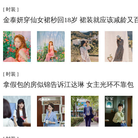
[ 时装 ]
金泰妍穿仙女裙秒回18岁 裙装就应该减龄又
[ 时装 ]
拿假包的房似锦告诉江达琳 女主光环不靠包