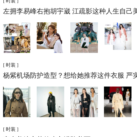
[ 时装 ]
左拥李易峰右抱胡宇崴 江疏影这种人生自己
[ 时装 ]
杨紫机场防护造型？想给她推荐这件衣服 严
[ 时装 ]