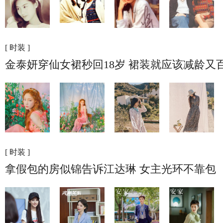
[ 时装 ]
金泰妍穿仙女裙秒回18岁 裙装就应该减龄又
[ 时装 ]
拿假包的房似锦告诉江达琳 女主光环不靠包