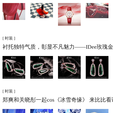
[ 时装 ]
衬托独特气质，彰显不凡魅力——IDee玫瑰
[ 时装 ]
郑爽和关晓彤一起cos《冰雪奇缘》 来比比