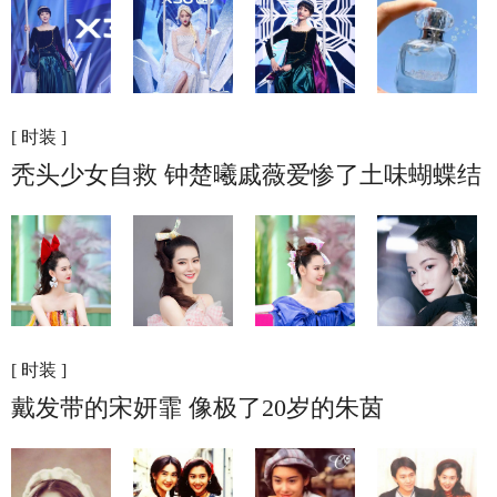
[ 时装 ]
秃头少女自救 钟楚曦戚薇爱惨了土味蝴蝶结
[ 时装 ]
戴发带的宋妍霏 像极了20岁的朱茵