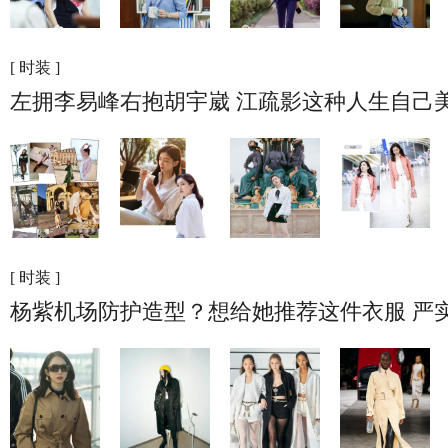
[ 时装 ]
左拥李易峰右抱胡宇崴 江疏影这种人生自己
[ 时装 ]
杨紫机场防护造型？想给她推荐这件衣服 严