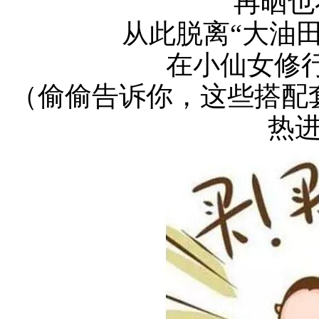
再晒也
从此脱离“大油田
在小仙女修
（偷偷告诉你，这些搭配
热