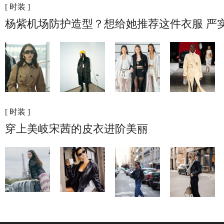
[ 时装 ]
杨紫机场防护造型？想给她推荐这件衣服 严
[ 时装 ]
穿上美岐宋茜的皮衣进阶美丽