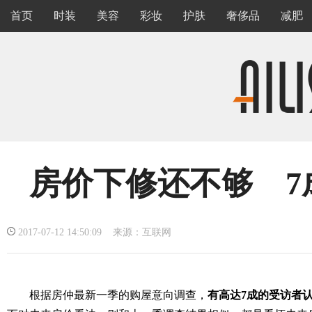
首页
时装
美容
彩妆
护肤
奢侈品
减肥
房价下修还不够 7
2017-07-12 14:50:09 来源：互联网
根据房仲最新一季的购屋意向调查，
有高达7成的受访者