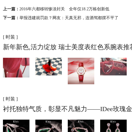
上一篇：
2016年六都移转惨淡封关 全年仅18.2万栋创新低
下一篇：
举报违建就罚款？网友：天真无邪，连酒驾都摆不平了
[ 时装 ]
新年新色,活力绽放 瑞士美度表红色系腕表推
[ 时装 ]
衬托独特气质，彰显不凡魅力——IDee玫瑰