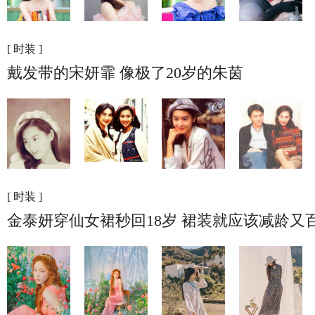
[ 时装 ]
戴发带的宋妍霏 像极了20岁的朱茵
[ 时装 ]
金泰妍穿仙女裙秒回18岁 裙装就应该减龄又