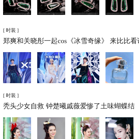
[ 时装 ]
郑爽和关晓彤一起cos《冰雪奇缘》 来比比
[ 时装 ]
秃头少女自救 钟楚曦戚薇爱惨了土味蝴蝶结