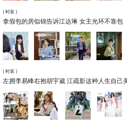
[ 时装 ]
拿假包的房似锦告诉江达琳 女主光环不靠包
[ 时装 ]
左拥李易峰右抱胡宇崴 江疏影这种人生自己