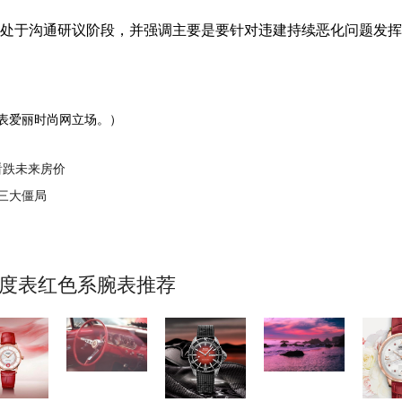
于沟通研议阶段，并强调主要是要针对违建持续恶化问题发挥
表爱丽时尚网立场。）
看跌未来房价
三大僵局
美度表红色系腕表推荐