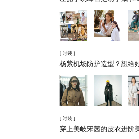
[ 时装 ]
杨紫机场防护造型？想给她
[ 时装 ]
穿上美岐宋茜的皮衣进阶