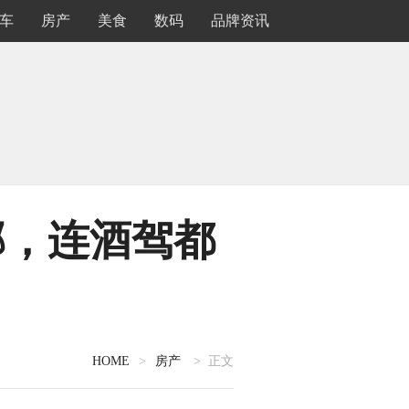
车
房产
美食
数码
品牌资讯
邪，连酒驾都
HOME
>
房产
> 正文