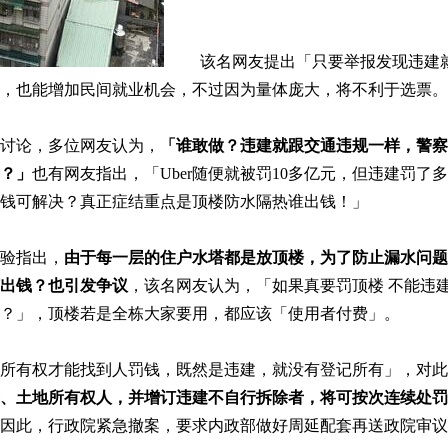
该名网友提出「只要举报发现违建就
，也能增加民间就业机会，不过因为量体庞大，将不利于选票。
讨论，多位网友认为，
「谁敢做？违建就跟交通违规一样，警察
？」
也有网友指出，「Uber随便就被罚10多亿元，但违建罚
钱可解决？真正症结重点是顶楼防水隔热谁出钱！」
验指出，
由于每一层的住户水塔都是放顶楼，为了防止漏水问题
出钱？也引发争议
，该名网友认为，「如果真要罚顶楼 不能违
？」，顶楼若是全栋大家要用，都应该「使用者付费」。
有权才能找到人罚钱，既然是违建，就没有登记所有」，对此
、土地所有权人，并增订违建不自行拆除者，将可按次连续处罚4
因此，行政院紧急撤案，要求内政部做好周延配套再送政院审议