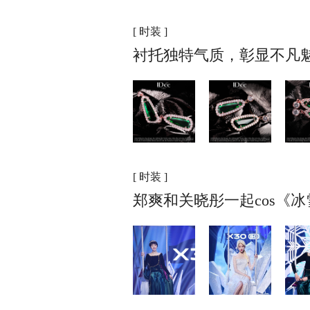
[ 时装 ]
衬托独特气质，彰显不凡魅
[ 时装 ]
郑爽和关晓彤一起cos《