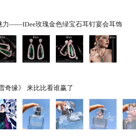
力——IDee玫瑰金色绿宝石耳钉宴会耳饰
冰雪奇缘》 来比比看谁赢了