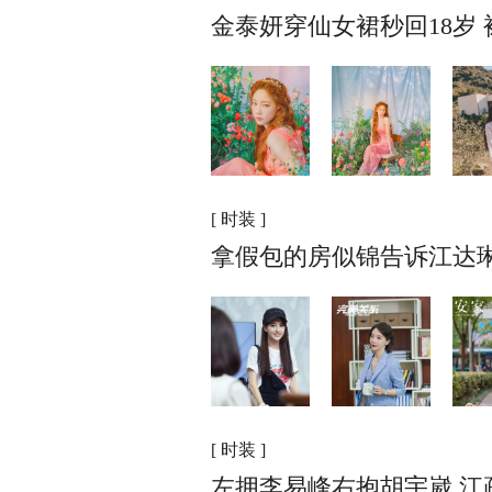
金泰妍穿仙女裙秒回18岁
[ 时装 ]
拿假包的房似锦告诉江达琳
[ 时装 ]
左拥李易峰右抱胡宇崴 江