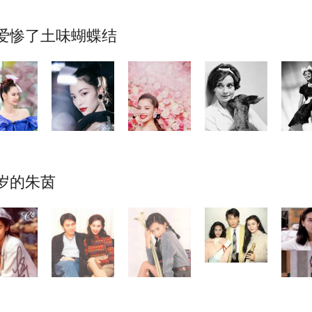
爱惨了土味蝴蝶结
0岁的朱茵