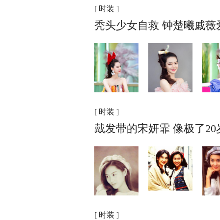
[ 时装 ]
秃头少女自救 钟楚曦戚薇
[ 时装 ]
戴发带的宋妍霏 像极了2
[ 时装 ]