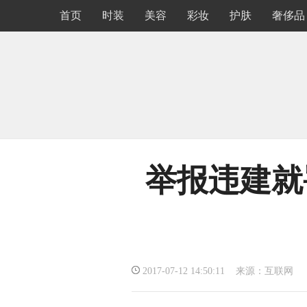
首页
时装
美容
彩妆
护肤
奢侈品
举报违建就
2017-07-12 14:50:11 来源：互联网