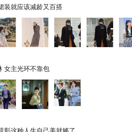
 裙装就应该减龄又百搭
 女主光环不靠包
疏影这种人生自己美就够了