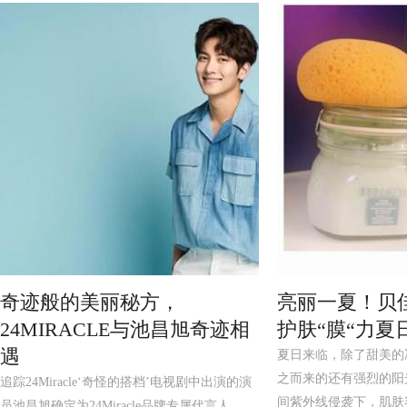
奇迹般的美丽秘方，
亮丽一夏！贝
24MIRACLE与池昌旭奇迹相
护肤“膜“力夏
遇
夏日来临，除了甜美的
之而来的还有强烈的阳
追踪24Miracle‘奇怪的搭档’电视剧中出演的演
间紫外线侵袭下，肌肤容
员池昌旭确定为24Miracle品牌专属代言人