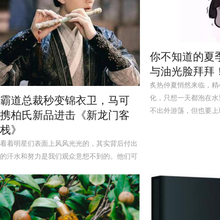
你不知道的夏
与油光脸拜拜
炙热仲夏悄然来临，精
化，只想一天都泡在水
霸道总裁秒变锦衣卫，马可
不出外游荡，但也要上班
携柏氏新品进击《新龙门客
栈》
看着明星们表面上风风光光的，其实背后付出
的汗水和努力是我们观众意想不到的。他们可
能为了工作长期在外奔波，...