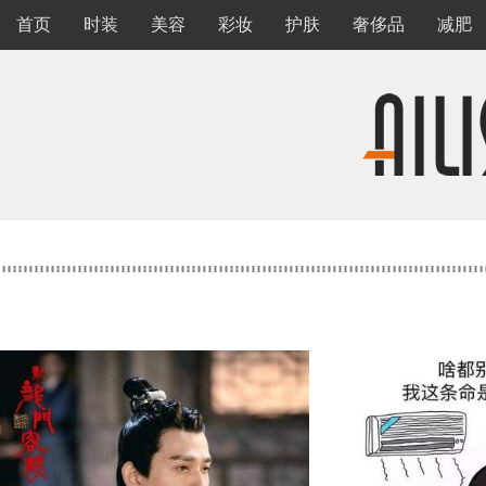
首页
时装
美容
彩妆
护肤
奢侈品
减肥