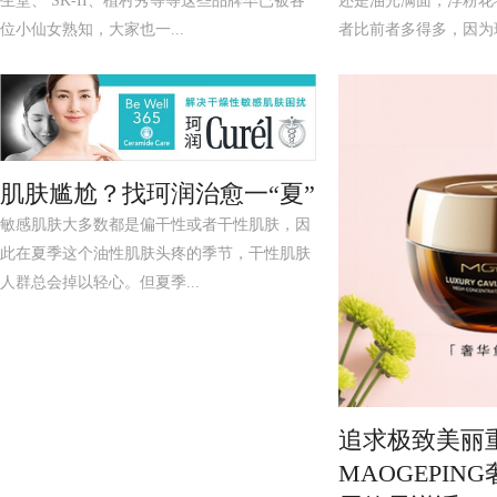
生堂、 SK-II、植村秀等等这些品牌早已被各
还是油光满面，浮粉花
位小仙女熟知，大家也一...
者比前者多得多，因为现
肌肤尴尬？找珂润治愈一“夏”
敏感肌肤大多数都是偏干性或者干性肌肤，因
此在夏季这个油性肌肤头疼的季节，干性肌肤
人群总会掉以轻心。但夏季...
追求极致美丽
MAOGEPIN