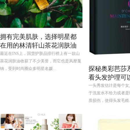
拥有完美肌肤，选择明星都
在用的林清轩山茶花润肤油
最近在INS上，国货护肤品排行榜上有一款山
茶花润肤油收获了不少美誉，而它也是风靡戛
探秘奥彩芭莎
纳，受到时尚圈众多明星名媛...
看头发护理可
一头秀发估计是每个女
于洗发水不给力或者是
质损伤，使得头发毛糙..