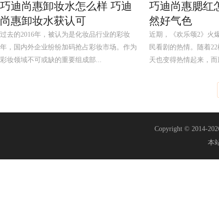
巧迪尚惠卸妆水怎么样 巧迪
巧迪尚惠腮红
尚惠卸妆水获认可
然好气色
过去的2016年，被认为是化妆品行业的彩妆
近期，《欢乐颂2》火
年，国内外企业纷纷加码抢占彩妆市场。作为
民看剧的热情。随着2
彩妆领域不可或缺的重要组成部...
天也变得热情起来，而剧
Copyright © 2014-20
本站